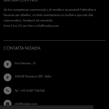
Se hai competenze commerciali o di vendita o se possiedi l’attitudine a
lavorare per obiettivi, un forte orientamento ai risultati e spiccate doti
comunicative, Noalya ti sta cercando.
Invia il tuo CV con foto a
info@noalya.com
CONTATTA NOALYA
Via Genova, 13
56038 Ponsacco (PI) - Italia
Tel. +39 0587.734542
info@noalya.com