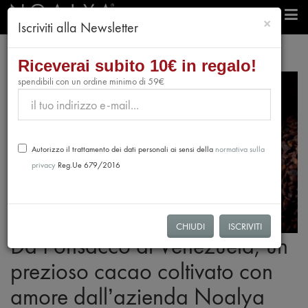
chiudi
×
Iscriviti alla Newsletter
Riceverai subito 10€ in regalo!
spendibili con un ordine minimo di 59€
Autorizzo il trattamento dei dati personali ai sensi della
normativa sulla
privacy
Reg.Ue 679/2016
CHIUDI
ISCRIVITI
Da Ponsacco al Venezuela, un
prezioso cacao coltivato con
amore dall’azienda Noalya