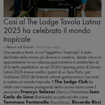
Così al The Lodge Tavola Latina
2025 ha celebrato il mondo
tropicale
in
- il 05 Giugno 2025
News ed Eventi
Una serata a tema, in cui l’aggettivo “tropicale” è stato
declinato nelle misure più diverse e creative, dando vita a un
appuntamento la cui valenza gastronomica è andata ben al
di là delle aspettative: se nel 2024 l’opening party di Tavola
Latina 2025 aveva vestito i panni di un Taco Party, per
l’edizione 2025 del festival cultural-gastronomico l’accento
è caduto sul mondo tropicale. Il
ha
The L
odge C
l
ub
infatti visto
insi
eme protagoni
sti della cucina latina come
il
peruviano
(Sevi) o
il brasiliano
Francys Salaza
r
Jean
(
Batukada)
accanto ad altri
come
Carlo
de Lima
(
ToscoT
a
co
s
),
Tommaso Fontanella
Riccardo Ricci