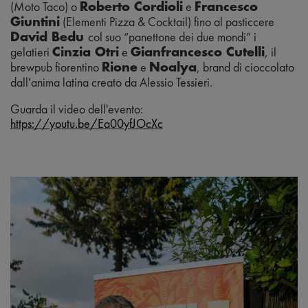
(Moto Taco)
o
e
Roberto
C
ordioli
Francesco
(Elementi Pizza & Coc
ktail)
fino a
l pasticcere
Giuntini
col suo “panettone dei due mondi”
i
David Bedu
gelatier
i
e
,
il
Cinz
ia Otri
Gianfrancesco Cutelli
brewpub fiorentino
e
, brand di cioccolato
Rione
Noalya
dall’anima latina creato da Alessio Tessieri.
Guarda il video dell'evento:
https://youtu.be/Ea00yfJOcXc