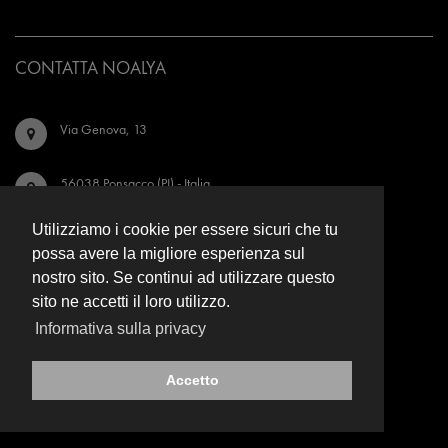
CONTATTA NOALYA
Via Genova, 13
56038 Ponsacco (PI) - Italia
Utilizziamo i cookie per essere sicuri che tu
Tel. +39 0587.734542
possa avere la migliore esperienza sul
nostro sito. Se continui ad utilizzare questo
info@noalya.com
sito ne accetti il loro utilizzo.
Informativa sulla privacy
Seguici su Instagram
Accetto
Seguici su Facebook