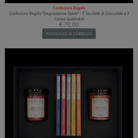
Confezione Regalo
Confezione Regalo "Degustazione Spirits" - 5 Tavolette di Cioccolato e 2
Creme Spalmabili
€ 70,00
AGGIUNGI AL CARRELLO