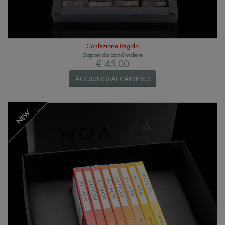
Confezione Regalo
Sapori da condividere
€ 45,00
AGGIUNGI AL CARRELLO
NEW