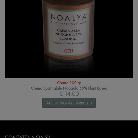
Crema 200 gr
Crema Spalmabile Nocciola 55% Plant Based
€ 14,00
AGGIUNGI AL CARRELLO
CONTATTA NOALYA