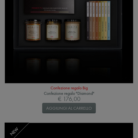
Confezione regalo Big
Confezione regalo "Diamond"
€ 176,00
AGGIUNGI AL CARRELLO
NEW