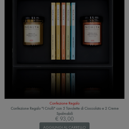
Confezione Regalo
Confezione Regalo "I Criolli" con 5 Tavolette di Cioccolato e 2 Creme
Spalmabili
€ 93,00
AGGIUNGI AL CARRELLO