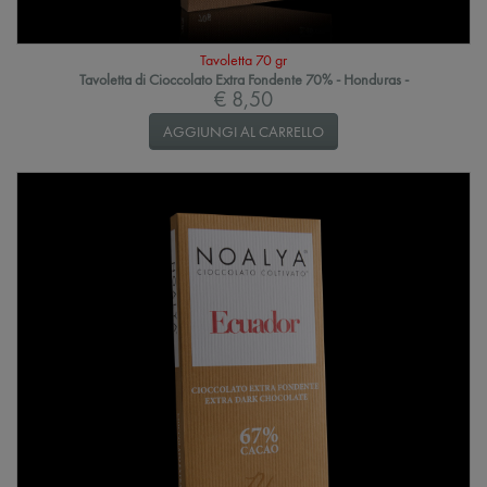
Tavoletta 70 gr
Tavoletta di Cioccolato Extra Fondente 70% - Honduras -
€ 8,50
AGGIUNGI AL CARRELLO