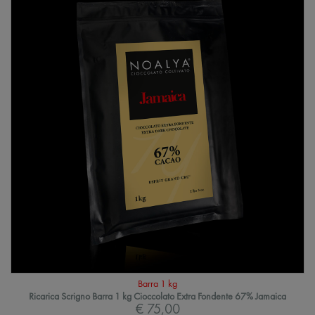
Barra 1 kg
Ricarica Scrigno Barra 1 kg Cioccolato Extra Fondente 67% Jamaica
€ 75,00