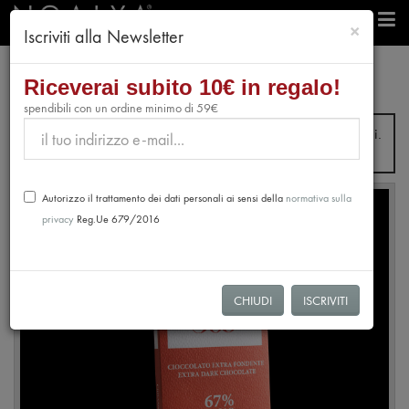
chiudi
×
Iscriviti alla Newsletter
e-Shop
Cioccolato
Riceverai subito 10€ in regalo!
Tavoletta di Cioccolato Extra Fondente 67% - 305 -
spendibili con un ordine minimo di 59€
Dal 31 Luglio fino al 28 Agosto non verranno evasi ordini.
Le spedizioni riprenderanno dal 31 Agosto.
Autorizzo il trattamento dei dati personali ai sensi della
normativa sulla
privacy
Reg.Ue 679/2016
CHIUDI
ISCRIVITI