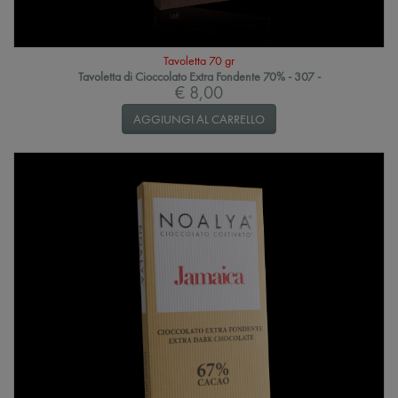
Tavoletta 70 gr
Tavoletta di Cioccolato Extra Fondente 70% - 307 -
€ 8,00
AGGIUNGI AL CARRELLO