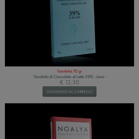
Tavoletta 70 gr
Tavoletta di Cioccolato al Latte 39% - Java -
€ 13,50
AGGIUNGI AL CARRELLO