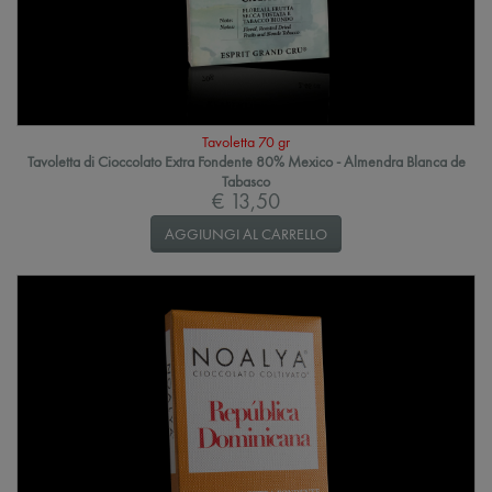
Tavoletta 70 gr
Tavoletta di Cioccolato Extra Fondente 80% Mexico - Almendra Blanca de
Tabasco
€ 13,50
AGGIUNGI AL CARRELLO