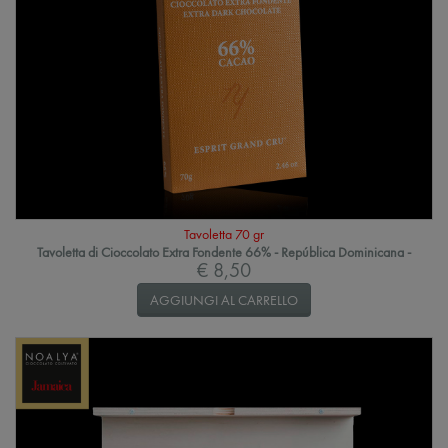
Tavoletta 70 gr
Tavoletta di Cioccolato Extra Fondente 66% - República Dominicana -
€ 8,50
AGGIUNGI AL CARRELLO