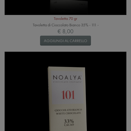
Tavoletta 70 gr
Tavoletta di Cioccolato Bianco 35% - 111 -
€ 8,00
AGGIUNGI AL CARRELLO