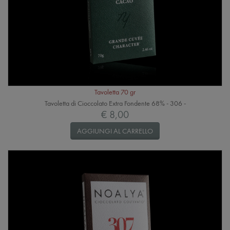
Tavoletta 70 gr
Tavoletta di Cioccolato Extra Fondente 68% - 306 -
€ 8,00
AGGIUNGI AL CARRELLO