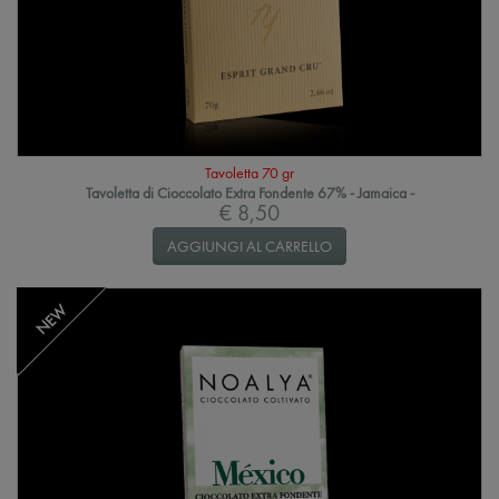
Tavoletta 70 gr
Tavoletta di Cioccolato Extra Fondente 67% - Jamaica -
€ 8,50
AGGIUNGI AL CARRELLO
NEW