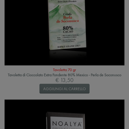
Tavoletta 70 gr
Tavoletta di Cioccolato Extra Fondente 80% Mexico - Perla de Soconusco
€ 13,50
AGGIUNGI AL CARRELLO