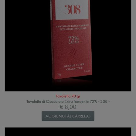
Tavoletta 70 gr
Tavoletta di Cioccolato Extra Fondente 72% - 308 -
€ 8,00
AGGIUNGI AL CARRELLO