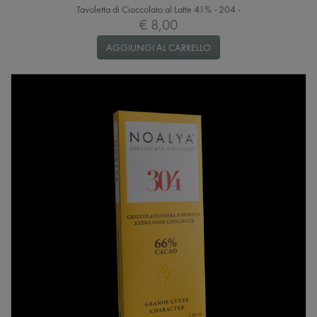
Tavoletta di Cioccolato al Latte 41% - 204 -
€ 8,00
AGGIUNGI AL CARRELLO