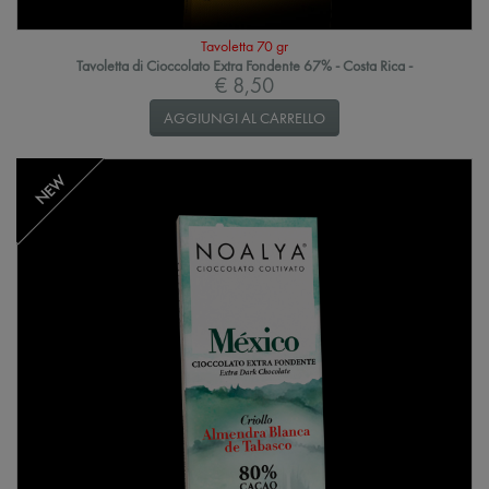
Tavoletta 70 gr
Tavoletta di Cioccolato Extra Fondente 67% - Costa Rica -
€ 8,50
AGGIUNGI AL CARRELLO
NEW