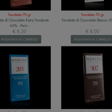
Tavoletta 70 gr
Tavoletta 70 gr
tta di Cioccolato Extra Fondente
Tavoletta di Cioccolato Bianco 3
65% - Perù -
-
€ 8,50
€ 8,00
AGGIUNGI AL CARRELLO
AGGIUNGI AL CARRELLO