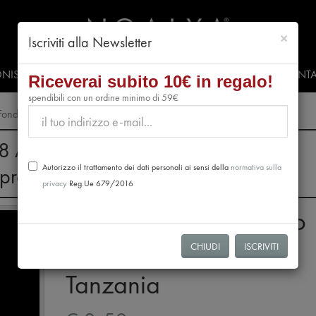
chiud
×
Iscriviti alla Newsletter
NISTI
PRESS & EVENTI
VIDEO
#CLUBNOALYA
CONTA
Riceverai subito 10€ in regalo!
spendibili con un ordine minimo di 59€
a Fondente 70% - Tanzania
28 Agosto non verranno evasi ordini.
Autorizzo il trattamento dei dati personali ai sensi della
normativa sulla
riprenderanno dal 31 Agosto.
privacy
Reg.Ue 679/2016
Tavoletta di Cioccolato
Extra Fondente 70% -
CHIUDI
ISCRIVITI
Tanzania