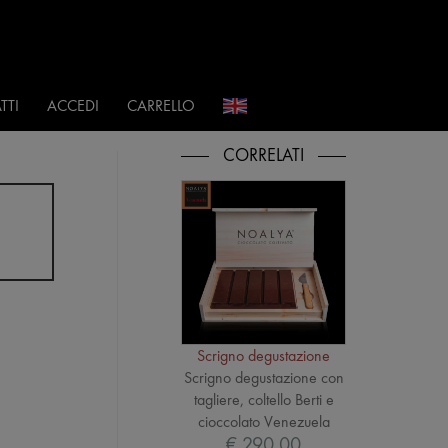
i
TTI
ACCEDI
CARRELLO
Scrigno degustazione
Scrigno degustazione con
tagliere, coltello Berti e
cioccolato Venezuela
€ 290,00