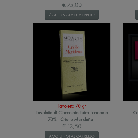
€ 75,00
AGGIUNGI AL CARRELLO
Tavoletta 70 gr
Tavoletta di Cioccolato Extra Fondente
Co
70% - Criollo Merideño -
€ 13,50
AGGIUNGI AL CARRELLO