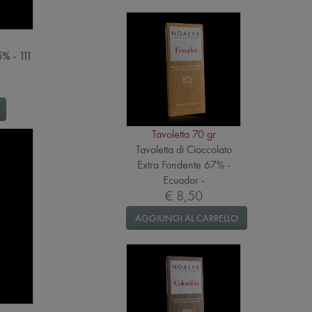
5% - 111
Tavoletta 70 gr
Tavoletta di Cioccolato
Extra Fondente 67% -
Ecuador -
€ 8,50
AGGIUNGI AL CARRELLO