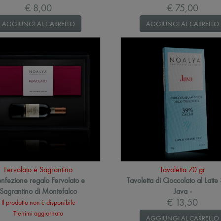
€ 8,00
€ 75,00
AGGIUNGI AL CARRELLO
AGGIUNGI AL CARRELLO
Fervolato e Sagrantino
Tavoletta 70 gr
nfezione regalo Fervolato e
Tavoletta di Cioccolato al Latte
Sagrantino di Montefalco
Java -
€ 13,50
Il prodotto non è disponibile
Tienimi aggiornato
AGGIUNGI AL CARRELLO