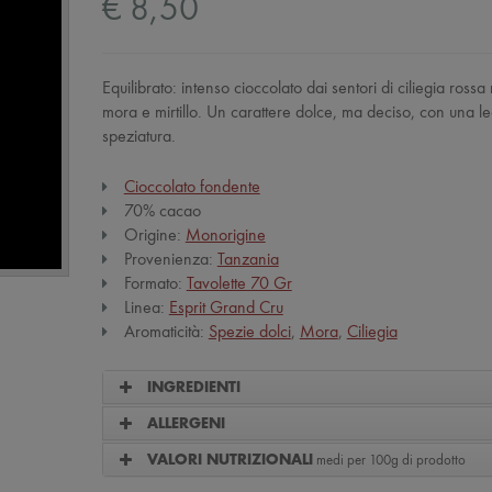
€ 8,50
Equilibrato: intenso cioccolato dai sentori di ciliegia rossa
mora e mirtillo. Un carattere dolce, ma deciso, con una l
speziatura.
Cioccolato fondente
70% cacao
Origine:
Monorigine
Provenienza:
Tanzania
Formato:
Tavolette 70 Gr
Linea:
Esprit Grand Cru
Aromaticità:
Spezie dolci
,
Mora
,
Ciliegia
INGREDIENTI
ALLERGENI
medi per 100g di prodotto
VALORI NUTRIZIONALI