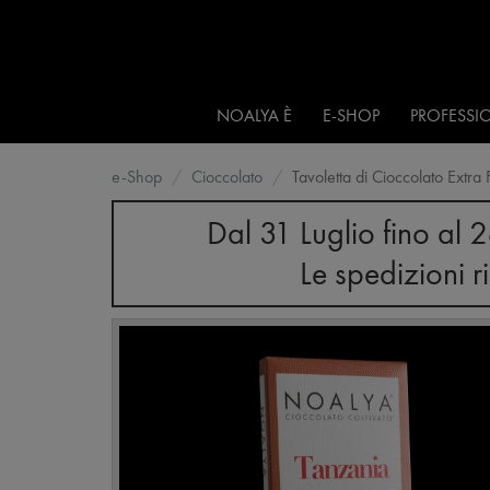
NOALYA È
E-SHOP
PROFESSIO
e-Shop
Cioccolato
Tavoletta di Cioccolato Extr
Dal 31 Luglio fino al 
Le spedizioni 