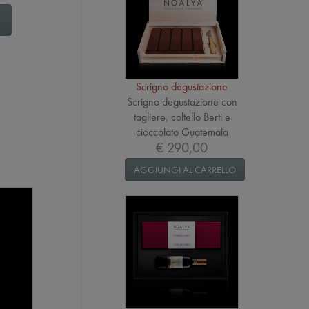
Scrigno degustazione
Scrigno degustazione con
tagliere, coltello Berti e
cioccolato Guatemala
€ 290,00
AGGIUNGI AL CARRELLO