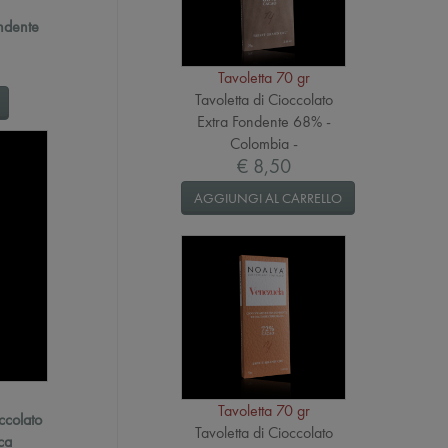
ondente
Tavoletta 70 gr
Tavoletta di Cioccolato
Extra Fondente 68% -
Colombia -
€ 8,50
AGGIUNGI AL CARRELLO
Tavoletta 70 gr
ccolato
Tavoletta di Cioccolato
ca