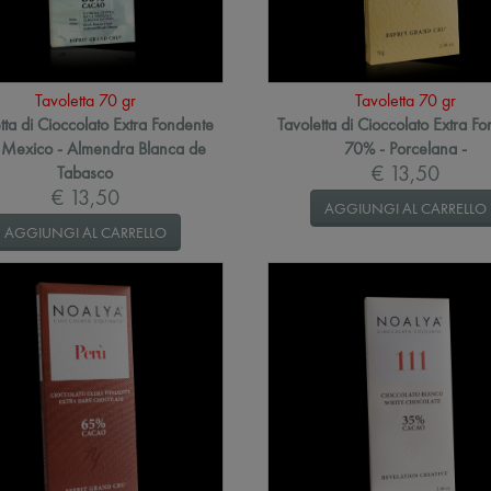
Tavoletta 70 gr
Tavoletta 70 gr
tta di Cioccolato Extra Fondente
Tavoletta di Cioccolato Extra F
Mexico - Almendra Blanca de
70% - Porcelana -
€ 13,50
Tabasco
€ 13,50
AGGIUNGI AL CARRELLO
AGGIUNGI AL CARRELLO