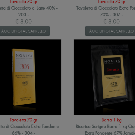
Tavoletta 70 gr
Tavoletta 70 gr
etta di Cioccolato al Latte 40% -
Tavoletta di Cioccolato Extra F
203 -
70% - 307 -
€ 8,00
€ 8,00
AGGIUNGI AL CARRELLO
AGGIUNGI AL CARRELLO
Tavoletta 70 gr
Barra 1 kg
tta di Cioccolato Extra Fondente
Ricarica Scrigno Barra 1 kg Cio
66% - 304 -
Extra Fondente 67% Jamai