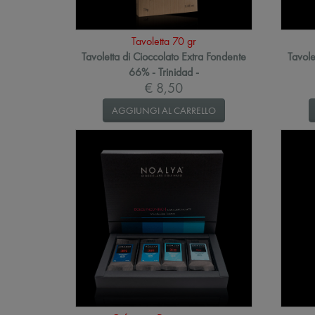
Tavoletta 70 gr
Tavoletta di Cioccolato Extra Fondente
Tavole
66% - Trinidad -
€ 8,50
AGGIUNGI AL CARRELLO