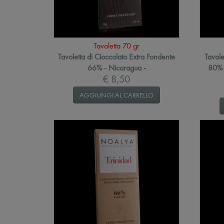
Tavoletta 70 gr
Tavoletta di Cioccolato Extra Fondente
Tavole
66% - Nicaragua -
80% 
€ 8,50
AGGIUNGI AL CARRELLO