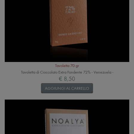
Tavoletta 70 gr
Tavoletta di Cioccolato Extra Fondente 72% - Venezuela -
€ 8,50
AGGIUNGI AL CARRELLO