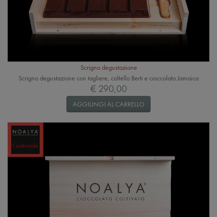
Scrigno degustazione
Scrigno degustazione con tagliere, coltello Berti e cioccolato Jamaica
€ 290,00
AGGIUNGI AL CARRELLO