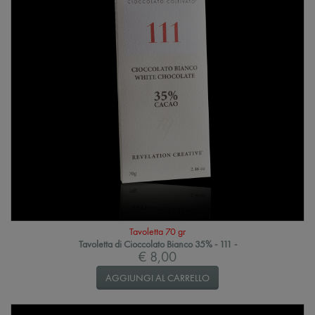
Tavoletta 70 gr
Tavoletta di Cioccolato Bianco 35% - 111 -
€ 8,00
AGGIUNGI AL CARRELLO