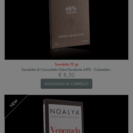
Tavoletta 70 gr
Tavoletta di Cioccolato Extra Fondente 68% - Colombia -
€ 8,50
AGGIUNGI AL CARRELLO
NEW