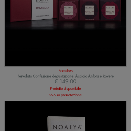
Fervolato
Fervolato Confezione degustazione: Acciaio Anfora e Rovere
€ 149,00
Prodotto disponibile
solo su prenotazione