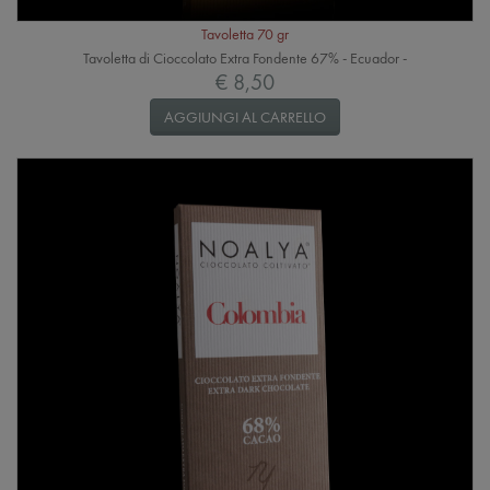
Tavoletta 70 gr
Tavoletta di Cioccolato Extra Fondente 67% - Ecuador -
€ 8,50
AGGIUNGI AL CARRELLO