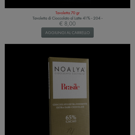
Tavoletta 70 gr
Tavoletta di Cioccolato al Latte 41% - 204 -
€ 8,00
AGGIUNGI AL CARRELLO