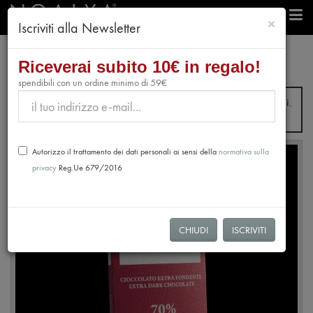
chiudi
×
Iscriviti alla Newsletter
e-Shop
Cioccolato
Riceverai subito 10€ in regalo!
Tavoletta di Cioccolato Extra Fondente 70% - Vietnam -
spendibili con un ordine minimo di 59€
Dal 31 Luglio fino al 28 Agosto non verranno evasi ordini.
Le spedizioni riprenderanno dal 31 Agosto.
Autorizzo il trattamento dei dati personali ai sensi della
normativa sulla
privacy
Reg.Ue 679/2016
CHIUDI
ISCRIVITI