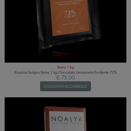
Barra 1 kg
Ricarica Scrigno Barra 1 kg Cioccolato Venezuela Fondente 72%
€ 75,00
AGGIUNGI AL CARRELLO