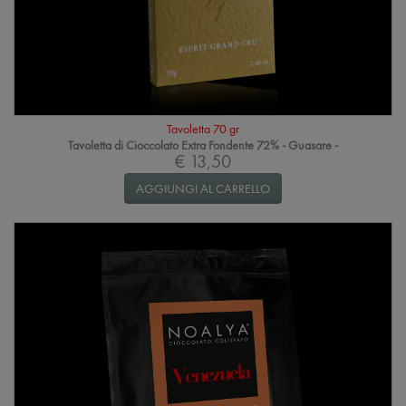
Tavoletta 70 gr
Tavoletta di Cioccolato Extra Fondente 72% - Guasare -
€ 13,50
AGGIUNGI AL CARRELLO