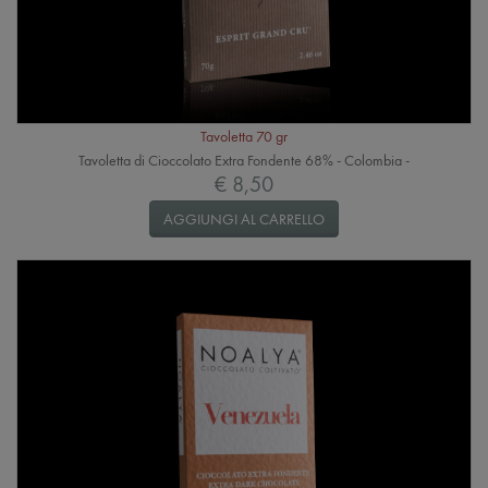
Tavoletta 70 gr
Tavoletta di Cioccolato Extra Fondente 68% - Colombia -
€ 8,50
AGGIUNGI AL CARRELLO