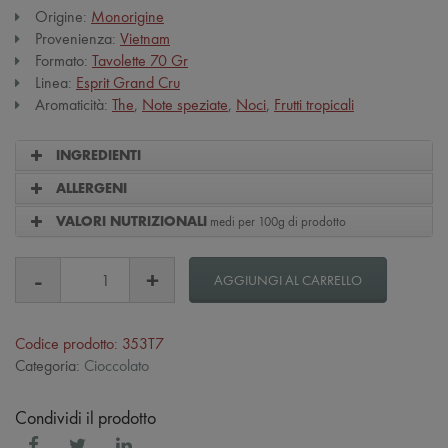
Origine:
Monorigine
Provenienza:
Vietnam
Formato:
Tavolette 70 Gr
Linea:
Esprit Grand Cru
Aromaticità:
The
,
Note speziate
,
Noci
,
Frutti tropicali
INGREDIENTI
ALLERGENI
medi per 100g di prodotto
VALORI NUTRIZIONALI
AGGIUNGI AL CARRELLO
Codice prodotto: 353T7
Categoria:
Cioccolato
Condividi il prodotto