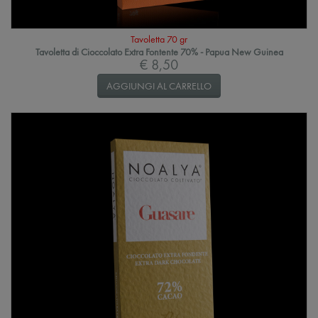
Tavoletta 70 gr
Tavoletta di Cioccolato Extra Fontente 70% - Papua New Guinea
€ 8,50
AGGIUNGI AL CARRELLO