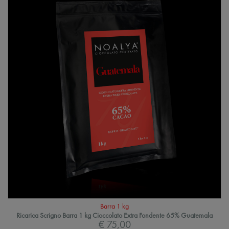
Barra 1 kg
Ricarica Scrigno Barra 1 kg Cioccolato Extra Fondente 65% Guatemala
€ 75,00