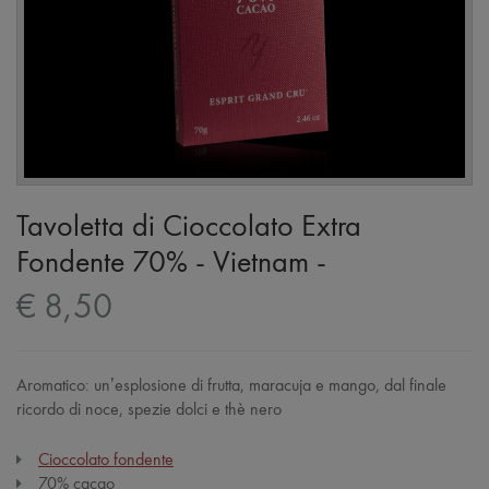
Tavoletta di Cioccolato Extra
Fondente 70% - Vietnam -
€ 8,50
Aromatico: un’esplosione di frutta, maracuja e mango, dal finale
ricordo di noce, spezie dolci e thè nero
Cioccolato fondente
70% cacao