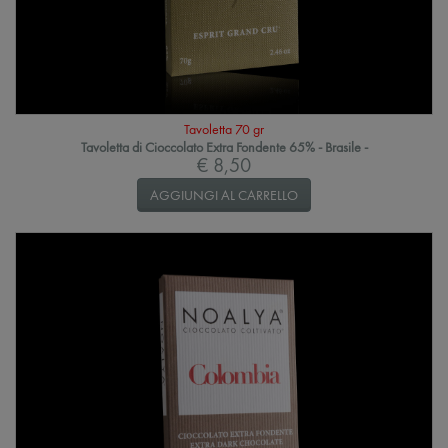
Tavoletta 70 gr
Tavoletta di Cioccolato Extra Fondente 65% - Brasile -
€ 8,50
AGGIUNGI AL CARRELLO