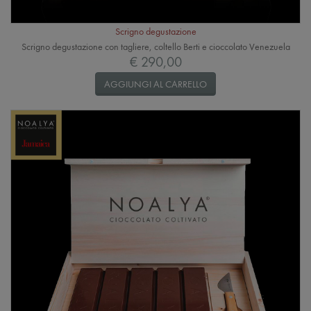
Scrigno degustazione
Scrigno degustazione con tagliere, coltello Berti e cioccolato Venezuela
€ 290,00
AGGIUNGI AL CARRELLO