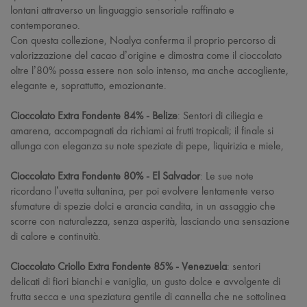
lontani attraverso un linguaggio sensoriale raffinato e
contemporaneo.
Con questa collezione, Noalya conferma il proprio percorso di
valorizzazione del cacao d’origine e dimostra come il cioccolato
oltre l’80% possa essere non solo intenso, ma anche accogliente,
elegante e, soprattutto, emozionante.
Cioccolato Extra Fondente 84% - Belize
: Sentori di ciliegia e
amarena, accompagnati da richiami ai frutti tropicali; il finale si
allunga con eleganza su note speziate di pepe, liquirizia e miele,
Cioccolato Extra Fondente 80% - El Salvador
: Le sue note
ricordano l’uvetta sultanina, per poi evolvere lentamente verso
sfumature di spezie dolci e arancia candita, in un assaggio che
scorre con naturalezza, senza asperità, lasciando una sensazione
di calore e continuità.
Cioccolato Criollo Extra Fondente 85% - Venezuela
: sentori
delicati di fiori bianchi e vaniglia, un gusto dolce e avvolgente di
frutta secca e una speziatura gentile di cannella che ne sottolinea