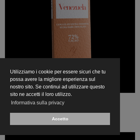
Utilizziamo i cookie per essere sicuri che tu
possa avere la migliore esperienza sul
nostro sito. Se continui ad utilizzare questo
sito ne accetti il loro utilizzo.
Tavoletta 70 gr
Informativa sulla privacy
Tavoletta di Cioccolato Extra Fondente 72% - Venezuela -
€ 8,50
Accetto
AGGIUNGI AL CARRELLO