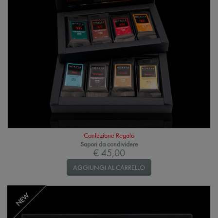
Confezione Regalo
Sapori da condividere
€ 45,00
AGGIUNGI AL CARRELLO
NEW