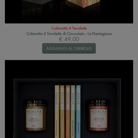
Cofanetto 4 Tavolette
Cofanetto 4 Tavolette di Cioccolato - La Piantagione
€ 49,00
AGGIUNGI AL CARRELLO