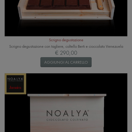
Scrigno degustazione
Scrigno degustazione con tagliere, coltello Berti e cioccolato Venezuela
€ 290,00
AGGIUNGI AL CARRELLO