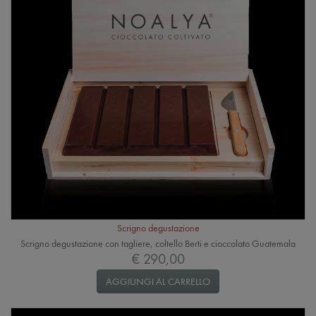
Scrigno degustazione
Scrigno degustazione con tagliere, coltello Berti e cioccolato Guatemala
€ 290,00
AGGIUNGI AL CARRELLO