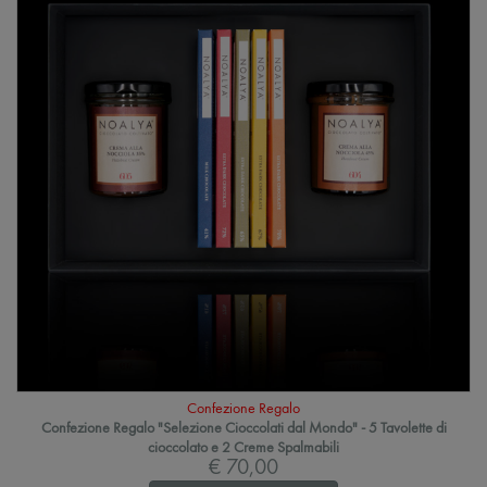
Confezione Regalo
Confezione Regalo "Selezione Cioccolati dal Mondo" - 5 Tavolette di
cioccolato e 2 Creme Spalmabili
€ 70,00