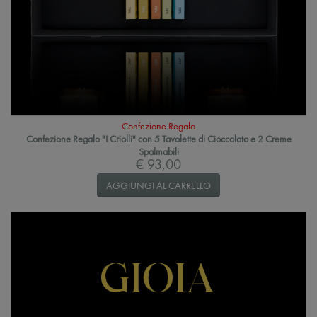
Confezione Regalo
Confezione Regalo "I Criolli" con 5 Tavolette di Cioccolato e 2 Creme
Spalmabili
€ 93,00
AGGIUNGI AL CARRELLO