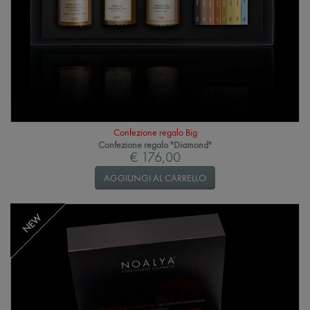
Confezione regalo Big
Confezione regalo "Diamond"
€ 176,00
AGGIUNGI AL CARRELLO
NEW