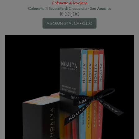
Cofanetto 4 Tavolette
Cofanetto 4 Tavolette di Cioccolato - Sud America
€ 33,00
AGGIUNGI AL CARRELLO