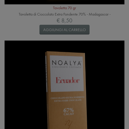
Tavoletta 70 gr
Tavoletta di Cioccolato Extra Fondente 70% - Madagascar -
€ 8,50
AGGIUNGI AL CARRELLO