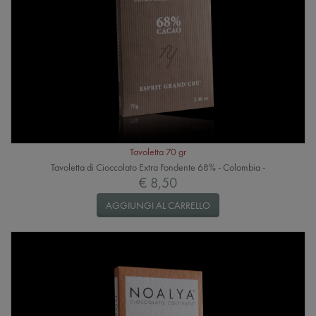
Tavoletta 70 gr
Tavoletta di Cioccolato Extra Fondente 68% - Colombia -
€ 8,50
AGGIUNGI AL CARRELLO