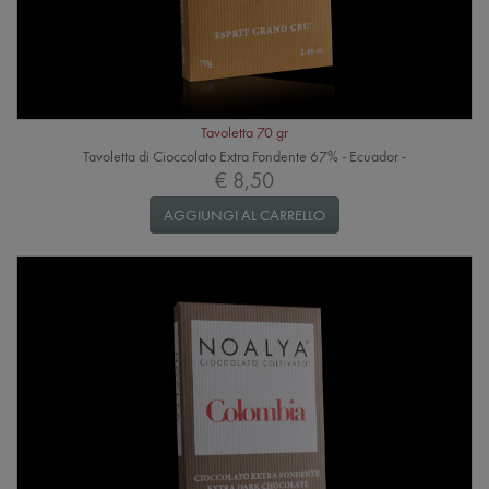
Tavoletta 70 gr
Tavoletta di Cioccolato Extra Fondente 67% - Ecuador -
€ 8,50
AGGIUNGI AL CARRELLO