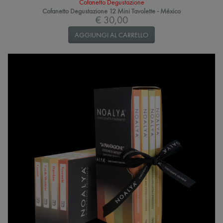
Cofanetto Degustazione
Cofanetto Degustazione 12 Mini Tavolette - México
€ 30,00
AGGIUNGI AL CARRELLO