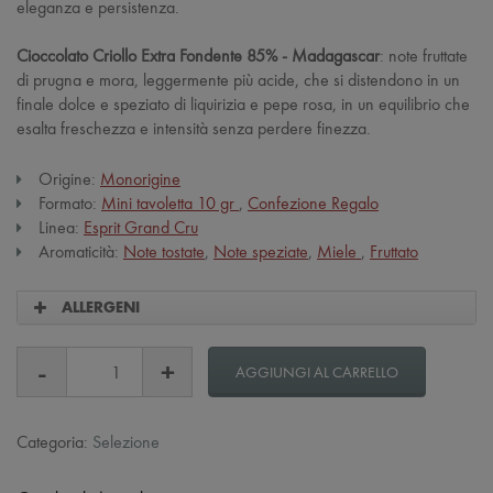
eleganza e persistenza.
Cioccolato Criollo Extra Fondente 85% - Madagascar
: note fruttate
di prugna e mora, leggermente più acide, che si distendono in un
finale dolce e speziato di liquirizia e pepe rosa, in un equilibrio che
esalta freschezza e intensità senza perdere finezza.
Origine:
Monorigine
Formato:
Mini tavoletta 10 gr
,
Confezione Regalo
Linea:
Esprit Grand Cru
Aromaticità:
Note tostate
,
Note speziate
,
Miele
,
Fruttato
ALLERGENI
AGGIUNGI AL CARRELLO
Categoria:
Selezione