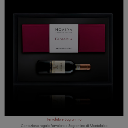
Fervolato e Sagrantino
Confezione regalo Fervolato e Sagrantino di Montefalco