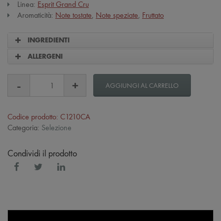
Linea:
Esprit Grand Cru
Aromaticità:
Note tostate
,
Note speziate
,
Fruttato
INGREDIENTI
ALLERGENI
AGGIUNGI AL CARRELLO
Codice prodotto: C1210CA
Categoria:
Selezione
Condividi il prodotto