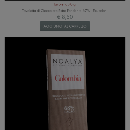
Tavoletta 70 gr
Tavoletta di Cioccolato Extra Fondente 67% - Ecuador -
€ 8,50
AGGIUNGI AL CARRELLO