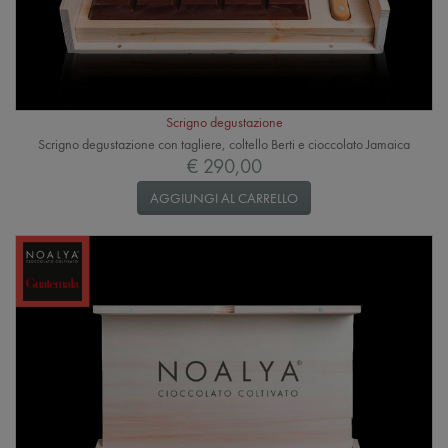
Scrigno degustazione
Scrigno degustazione con tagliere, coltello Berti e cioccolato Jamaica
€ 290,00
AGGIUNGI AL CARRELLO