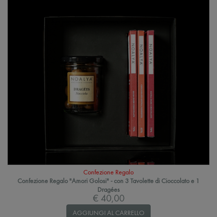
Confezione Regalo
Confezione Regalo "Amori Golosi" - con 3 Tavolette di Cioccolato e 1
Dragées
€ 40,00
AGGIUNGI AL CARRELLO