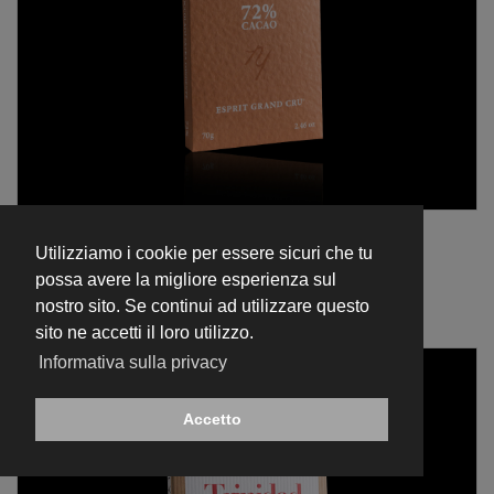
Tavoletta 70 gr
Tavoletta di Cioccolato Extra Fondente 72% - Venezuela -
Utilizziamo i cookie per essere sicuri che tu
€ 8,50
possa avere la migliore esperienza sul
AGGIUNGI AL CARRELLO
nostro sito. Se continui ad utilizzare questo
sito ne accetti il loro utilizzo.
Informativa sulla privacy
Accetto