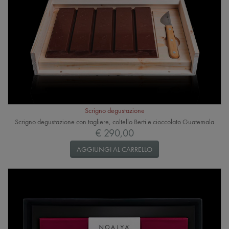
Scrigno degustazione
Scrigno degustazione con tagliere, coltello Berti e cioccolato Guatemala
€ 290,00
AGGIUNGI AL CARRELLO