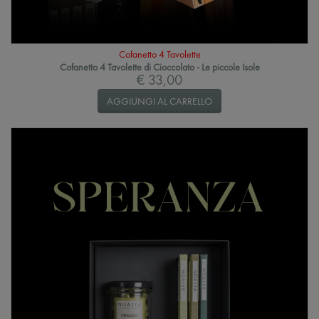
Cofanetto 4 Tavolette
Cofanetto 4 Tavolette di Cioccolato - Le piccole Isole
€ 33,00
AGGIUNGI AL CARRELLO