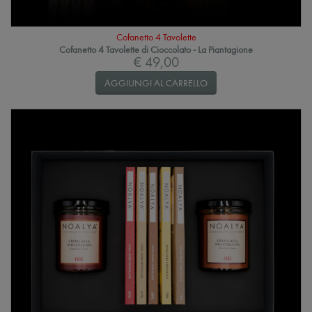
Cofanetto 4 Tavolette
Cofanetto 4 Tavolette di Cioccolato - La Piantagione
€ 49,00
AGGIUNGI AL CARRELLO