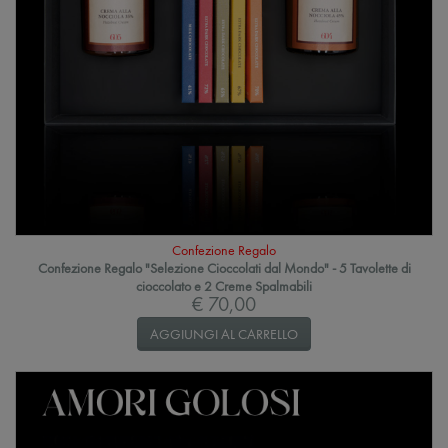
Confezione Regalo
Confezione Regalo "Selezione Cioccolati dal Mondo" - 5 Tavolette di
cioccolato e 2 Creme Spalmabili
€ 70,00
AGGIUNGI AL CARRELLO