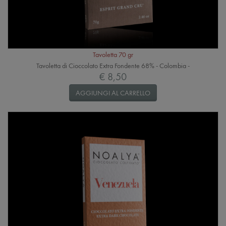
Tavoletta 70 gr
Tavoletta di Cioccolato Extra Fondente 68% - Colombia -
€ 8,50
AGGIUNGI AL CARRELLO