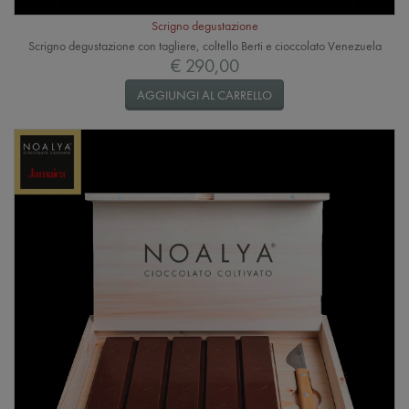
Scrigno degustazione
Scrigno degustazione con tagliere, coltello Berti e cioccolato Venezuela
€ 290,00
AGGIUNGI AL CARRELLO