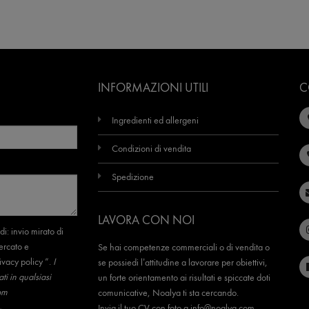
INFORMAZIONI UTILI
C
Ingredienti ed allergeni
Condizioni di vendita
Spedizione
LAVORA CON NOI
di: invio mirato di
ercato e
Se hai competenze commerciali o di vendita o
ivacy policy
”.
I
se possiedi l’attitudine a lavorare per obiettivi,
i in qualsiasi
un forte orientamento ai risultati e spiccate doti
om
comunicative, Noalya ti sta cercando.
Invia il tuo CV con foto a
info@noalya.com