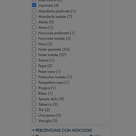
Liquirizia (
4
)
Mandorla pralinata (
1
)
Mandorle tostate (
7
)
Miele (
9
)
Mora (
1
)
Nocciola pralinata (
1
)
Nocciole tostate (
3
)
Noci (
3
)
Note speziate (
53
)
Note tostate (
27
)
Panna (
1
)
Pepe (
2
)
Pepe nero (
1
)
Pistacchio tostato (
1
)
Pompelmo rosa (
1
)
Prugna (
1
)
Ribes (
1
)
Spezie dolci (
8
)
Tabacco (
3
)
The (
2
)
Uva passa (
3
)
Vaniglia (
3
)
PERCENTUALE CON NOCCIOLE