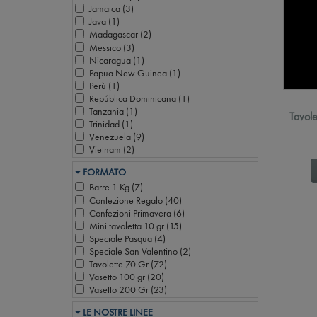
Jamaica (
3
)
Java (
1
)
Madagascar (
2
)
Messico (
3
)
Nicaragua (
1
)
Papua New Guinea (
1
)
Perù (
1
)
República Dominicana (
1
)
Tanzania (
1
)
Tavole
Trinidad (
1
)
Venezuela (
9
)
Vietnam (
2
)
FORMATO
Barre 1 Kg (
7
)
Confezione Regalo (
40
)
Confezioni Primavera (
6
)
Mini tavoletta 10 gr (
15
)
Speciale Pasqua (
4
)
Speciale San Valentino (
2
)
Tavolette 70 Gr (
72
)
Vasetto 100 gr (
20
)
Vasetto 200 Gr (
23
)
LE NOSTRE LINEE