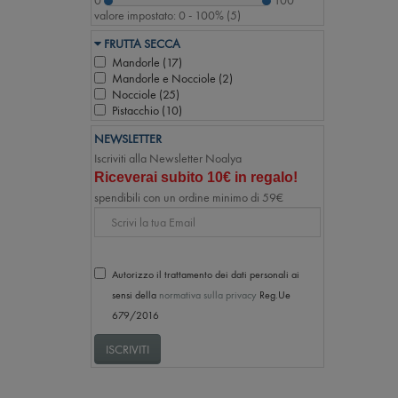
0
100
valore impostato:
0 - 100%
(
5
)
FRUTTA SECCA
Mandorle (
17
)
Mandorle e Nocciole (
2
)
Nocciole (
25
)
Pistacchio (
10
)
NEWSLETTER
Iscriviti alla Newsletter Noalya
Riceverai subito 10€ in regalo!
spendibili con un ordine minimo di 59€
Email
Autorizzo il trattamento dei dati personali ai
sensi della
normativa sulla privacy
Reg.Ue
679/2016
ISCRIVITI