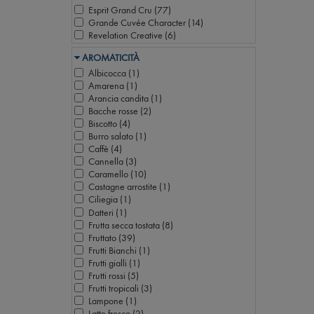
Esprit Grand Cru (
77
)
Grande Cuvée Character (
14
)
Revelation Creative (
6
)
AROMATICITÀ
Albicocca (
1
)
Amarena (
1
)
Arancia candita (
1
)
Bacche rosse (
2
)
Biscotto (
4
)
Burro salato (
1
)
Caffè (
4
)
Cannella (
3
)
Caramello (
10
)
Castagne arrostite (
1
)
Ciliegia (
1
)
Datteri (
1
)
Frutta secca tostata (
8
)
Fruttato (
39
)
Frutti Bianchi (
1
)
Frutti gialli (
1
)
Frutti rossi (
5
)
Frutti tropicali (
3
)
Lampone (
1
)
Latte fresco (
2
)