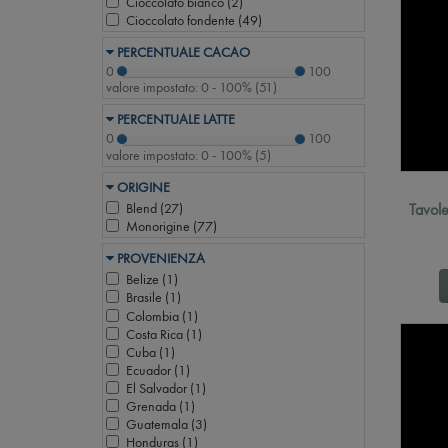
Cioccolato bianco (
2
)
Cioccolato fondente (
49
)
PERCENTUALE CACAO
0
100
valore impostato:
0 - 100%
(
51
)
PERCENTUALE LATTE
0
100
valore impostato:
0 - 100%
(
5
)
ORIGINE
Tavole
Blend (
27
)
Monorigine (
77
)
PROVENIENZA
Belize (
1
)
Brasile (
1
)
Colombia (
1
)
Costa Rica (
1
)
Cuba (
1
)
Ecuador (
1
)
El Salvador (
1
)
Grenada (
1
)
Guatemala (
3
)
Honduras (
1
)