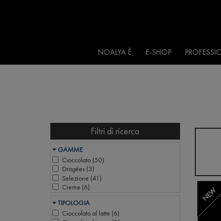
NOALYA È
E-SHOP
PROFESSIO
Filtri di ricerca
GAMME
Cioccolato (
50
)
Dragées (
3
)
Selezione (
41
)
Creme (
6
)
NEW
TIPOLOGIA
Cioccolato al latte (
6
)