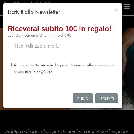
chiudi
×
Iscriviti alla Newsletter
Riceverai subito 10€ in regalo!
spendibili con un ordine minimo di 59€
Autorizzo il trattamento dei dati personali ai sensi della
normativa sulla
privacy
Reg.Ue 679/2016
CHIUDI
ISCRIVITI
Noalya è il cioccolato per chi non ha mai smesso di sognare.