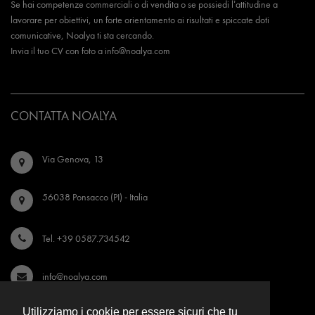
Se hai competenze commerciali o di vendita o se possiedi l’attitudine a
lavorare per obiettivi, un forte orientamento ai risultati e spiccate doti
comunicative, Noalya ti sta cercando.
Invia il tuo CV con foto a
info@noalya.com
CONTATTA NOALYA
Via Genova, 13
56038 Ponsacco (PI) - Italia
Tel. +39 0587.734542
info@noalya.com
Utilizziamo i cookie per essere sicuri che tu
Seguici su Instagram