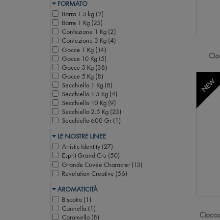
FORMATO
Barra 1.5 kg (
2
)
Barre 1 Kg (
25
)
Confezione 1 Kg (
2
)
Confezione 3 Kg (
4
)
Gocce 1 Kg (
14
)
Cio
Gocce 10 Kg (
5
)
Gocce 3 Kg (
38
)
Gocce 5 Kg (
8
)
NEW
Secchiello 1 Kg (
8
)
Secchiello 1.5 Kg (
4
)
Secchiello 10 Kg (
9
)
Secchiello 2.5 Kg (
23
)
Secchiello 600 Gr (
1
)
LE NOSTRE LINEE
Artistic Identity (
27
)
Esprit Grand Cru (
50
)
Grande Cuvée Character (
13
)
Revelation Creative (
56
)
AROMATICITÀ
Biscotto (
1
)
Cannella (
1
)
Ciocco
Caramello (
8
)