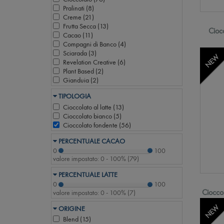
Pralinati (
8
)
Creme (
21
)
Frutta Secca (
13
)
Cioc
Cacao (
11
)
Compagni di Banco (
4
)
Sciarada (
3
)
NEW
Revelation Creative (
6
)
Plant Based (
2
)
Gianduia (
2
)
TIPOLOGIA
Cioccolato al latte (
13
)
Cioccolato bianco (
5
)
Cioccolato fondente (
56
)
PERCENTUALE CACAO
0
100
valore impostato:
0 - 100%
(
79
)
PERCENTUALE LATTE
0
100
Ciocco
valore impostato:
0 - 100%
(
7
)
NEW
ORIGINE
Blend (
15
)