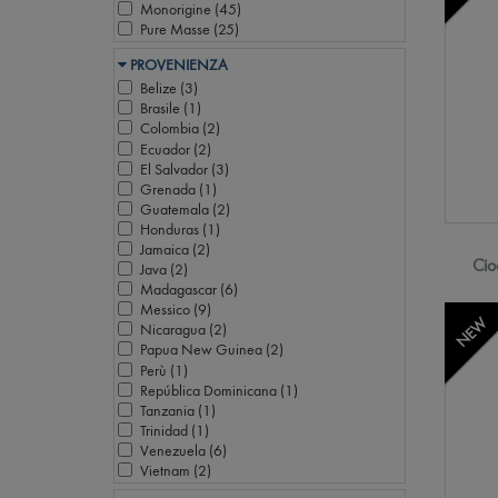
Monorigine (
45
)
Pure Masse (
25
)
PROVENIENZA
Belize (
3
)
Brasile (
1
)
Colombia (
2
)
Ecuador (
2
)
El Salvador (
3
)
Grenada (
1
)
Guatemala (
2
)
Honduras (
1
)
Jamaica (
2
)
Cio
Java (
2
)
Madagascar (
6
)
Messico (
9
)
NEW
Nicaragua (
2
)
Papua New Guinea (
2
)
Perù (
1
)
República Dominicana (
1
)
Tanzania (
1
)
Trinidad (
1
)
Venezuela (
6
)
Vietnam (
2
)