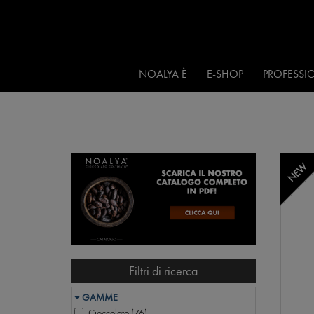
NOALYA È
E-SHOP
PROFESSIO
NEW
Filtri di ricerca
GAMME
Cioccolato (
76
)