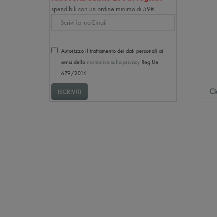
spendibili con un ordine minimo di 59€
Email
Autorizzo il trattamento dei dati personali ai
sensi della
normativa sulla privacy
Reg.Ue
679/2016
Ci
ISCRIVITI