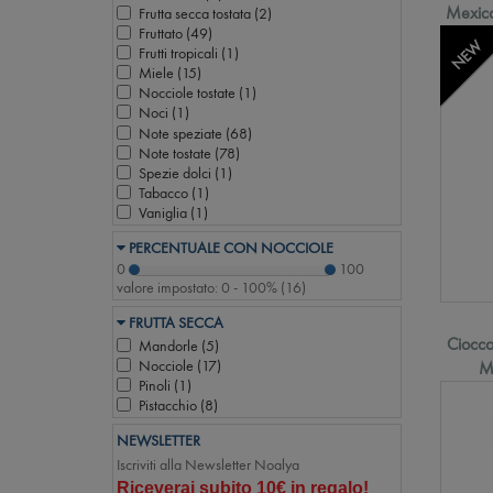
Mexico
Frutta secca tostata (
2
)
Fruttato (
49
)
NEW
Frutti tropicali (
1
)
Miele (
15
)
Nocciole tostate (
1
)
Noci (
1
)
Note speziate (
68
)
Note tostate (
78
)
Spezie dolci (
1
)
Tabacco (
1
)
Vaniglia (
1
)
PERCENTUALE CON NOCCIOLE
0
100
valore impostato:
0 - 100%
(
16
)
FRUTTA SECCA
Ciocco
Mandorle (
5
)
Nocciole (
17
)
M
Pinoli (
1
)
Pistacchio (
8
)
NEWSLETTER
Iscriviti alla Newsletter Noalya
Riceverai subito 10€ in regalo!