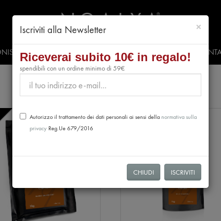
chiud
×
Iscriviti alla Newsletter
NISTI
PRESS & EVENTI
VIDEO
#CLUBNOALYA
CONTA
Riceverai subito 10€ in regalo!
spendibili con un ordine minimo di 59€
NEW
Autorizzo il trattamento dei dati personali ai sensi della
normativa sulla
privacy
Reg.Ue 679/2016
CHIUDI
ISCRIVITI