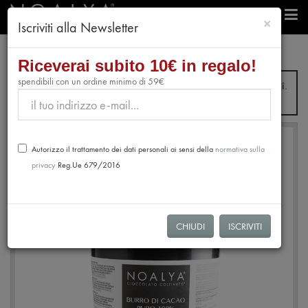
chiudi
×
Iscriviti alla Newsletter
professionisti
Compagni di Banco
Burro di Cacao
Riceverai subito 10€ in regalo!
spendibili con un ordine minimo di 59€
Dal 31 Luglio fino al 28 Agosto non verranno evasi ordini.
Le spedizioni riprenderanno dal 31 Agosto.
Autorizzo il trattamento dei dati personali ai sensi della
normativa sulla
privacy
Reg.Ue 679/2016
CHIUDI
ISCRIVITI