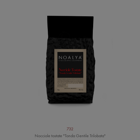
732
Nocciole tostate "Tonda Gentile Trilobata"