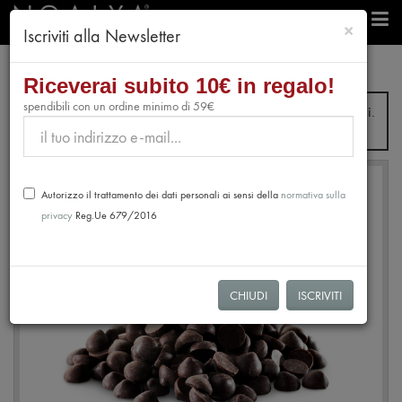
chiudi
×
Iscriviti alla Newsletter
professionisti
Cioccolato
Cioccolato fondente 44%
Riceverai subito 10€ in regalo!
spendibili con un ordine minimo di 59€
Dal 31 Luglio fino al 28 Agosto non verranno evasi ordini.
Le spedizioni riprenderanno dal 31 Agosto.
Autorizzo il trattamento dei dati personali ai sensi della
normativa sulla
privacy
Reg.Ue 679/2016
CHIUDI
ISCRIVITI