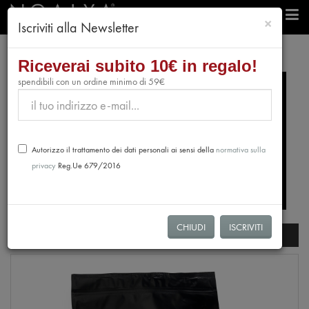
chiudi
×
Iscriviti alla Newsletter
Riceverai subito 10€ in regalo!
spendibili con un ordine minimo di 59€
Autorizzo il trattamento dei dati personali ai sensi della
normativa sulla
privacy
Reg.Ue 679/2016
CHIUDI
ISCRIVITI
Filtri di ricerca