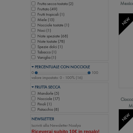
Mexico
Frutta secca tostata (
2
)
Fruttato (
49
)
Frutti tropicali (
1
)
NEW
Miele (
15
)
Nocciole tostate (
1
)
Noci (
1
)
Note speziate (
68
)
Note tostate (
78
)
Spezie dolci (
1
)
Tabacco (
1
)
Vaniglia (
1
)
PERCENTUALE CON NOCCIOLE
0
100
valore impostato:
0 - 100%
(
16
)
FRUTTA SECCA
Mandorle (
5
)
Nocciole (
17
)
Ciocco
Pinoli (
1
)
Me
Pistacchio (
8
)
NEW
NEWSLETTER
Iscriviti alla Newsletter Noalya
Riceverai subito 10€ in regalo!