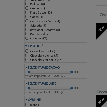
Pralinati (
8
)
Creme (
21
)
Frutta Secca (
13
)
Cioc
Cacao (
11
)
Compagni di Banco (
4
)
Sciarada (
3
)
NEW
Revelation Creative (
6
)
Plant Based (
2
)
Gianduia (
2
)
TIPOLOGIA
Cioccolato al latte (
13
)
Cioccolato bianco (
5
)
Cioccolato fondente (
56
)
PERCENTUALE CACAO
0
100
valore impostato:
0 - 100%
(
79
)
PERCENTUALE LATTE
0
100
Ciocco
valore impostato:
0 - 100%
(
7
)
NEW
ORIGINE
Blend (
15
)