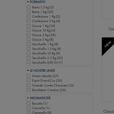
FORMATO
Barra 1.5 kg (
2
)
Barre 1 Kg (
25
)
Confezione 1 Kg (
2
)
Confezione 3 Kg (
4
)
Gocce 1 Kg (
14
)
Cio
Gocce 10 Kg (
5
)
Gocce 3 Kg (
38
)
Gocce 5 Kg (
8
)
NEW
Secchiello 1 Kg (
8
)
Secchiello 1.5 Kg (
4
)
Secchiello 10 Kg (
9
)
Secchiello 2.5 Kg (
23
)
Secchiello 600 Gr (
1
)
LE NOSTRE LINEE
Artistic Identity (
27
)
Esprit Grand Cru (
50
)
Grande Cuvée Character (
13
)
Revelation Creative (
56
)
AROMATICITÀ
Biscotto (
1
)
Cannella (
1
)
Ciocco
Caramello (
8
)