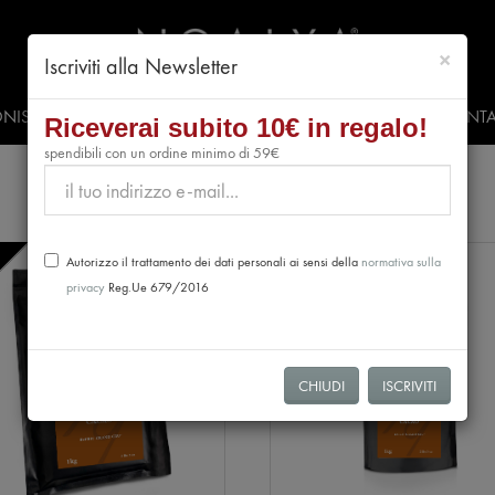
chiud
×
Iscriviti alla Newsletter
NISTI
PRESS & EVENTI
VIDEO
#CLUBNOALYA
CONTA
Riceverai subito 10€ in regalo!
spendibili con un ordine minimo di 59€
NEW
Autorizzo il trattamento dei dati personali ai sensi della
normativa sulla
privacy
Reg.Ue 679/2016
CHIUDI
ISCRIVITI