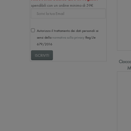
spendibili con un ordine minimo di 59€
Email
Autorizzo il trattamento dei dati personali ai
sensi della
normativa sulla privacy
Reg.Ue
679/2016
ISCRIVITI
Ciocco
M