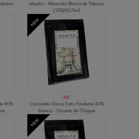
Tabasco
Mexico - Almendra Blanca de Tabasco
(1782921744)
NEW
361
nte 80%
Cioccolato Gocce Extra Fondente 80%
pas
Mexico - Encanto de Chiapas
NEW