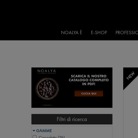
NOALYA È
E-SHOP
PROFESSIO
NEW
Filtri di ricerca
GAMME
Cioccolato (
76
)