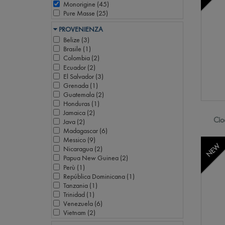
Monorigine (
45
)
Pure Masse (
25
)
PROVENIENZA
Belize (
3
)
Brasile (
1
)
Colombia (
2
)
Ecuador (
2
)
El Salvador (
3
)
Grenada (
1
)
Guatemala (
2
)
Honduras (
1
)
Jamaica (
2
)
Cio
Java (
2
)
Madagascar (
6
)
Messico (
9
)
NEW
Nicaragua (
2
)
Papua New Guinea (
2
)
Perù (
1
)
República Dominicana (
1
)
Tanzania (
1
)
Trinidad (
1
)
Venezuela (
6
)
Vietnam (
2
)