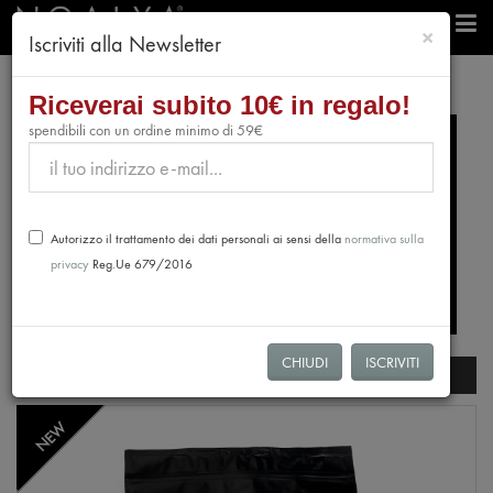
chiudi
×
Iscriviti alla Newsletter
Riceverai subito 10€ in regalo!
spendibili con un ordine minimo di 59€
Autorizzo il trattamento dei dati personali ai sensi della
normativa sulla
privacy
Reg.Ue 679/2016
CHIUDI
ISCRIVITI
Filtri di ricerca
NEW