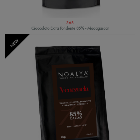
368
Cioccolato Extra Fondente 85% - Madagascar
NEW