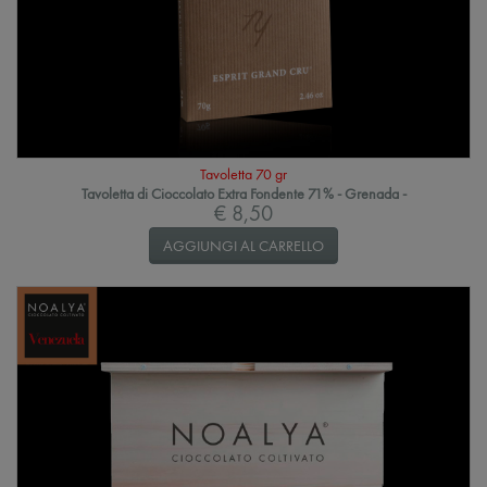
Tavoletta 70 gr
Tavoletta di Cioccolato Extra Fondente 71% - Grenada -
€ 8,50
AGGIUNGI AL CARRELLO