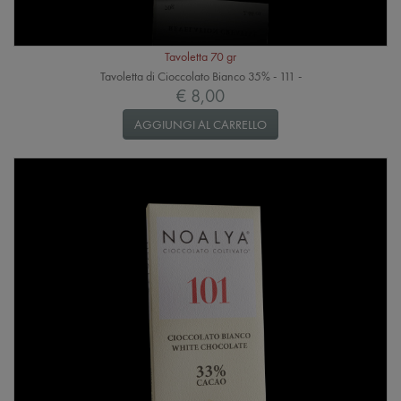
Tavoletta 70 gr
Tavoletta di Cioccolato Bianco 35% - 111 -
€ 8,00
AGGIUNGI AL CARRELLO