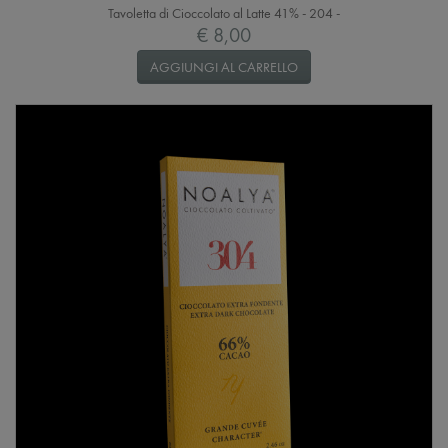
Tavoletta di Cioccolato al Latte 41% - 204 -
€ 8,00
AGGIUNGI AL CARRELLO