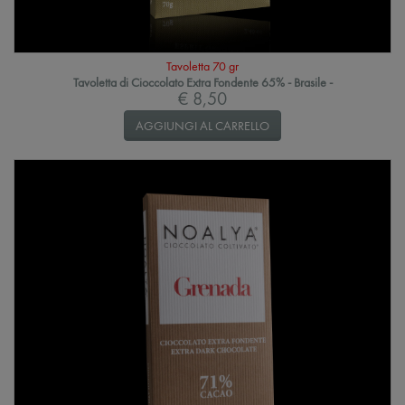
Tavoletta 70 gr
Tavoletta di Cioccolato Extra Fondente 65% - Brasile -
€ 8,50
AGGIUNGI AL CARRELLO