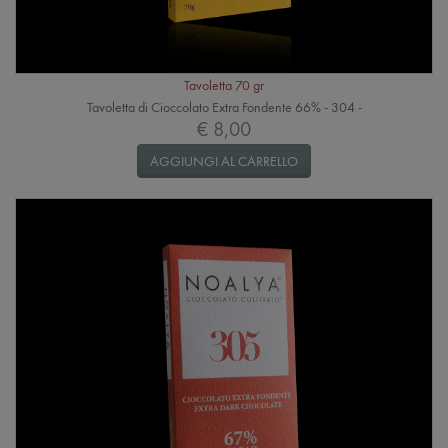
Tavoletta 70 gr
Tavoletta di Cioccolato Extra Fondente 66% - 304 -
€ 8,00
AGGIUNGI AL CARRELLO