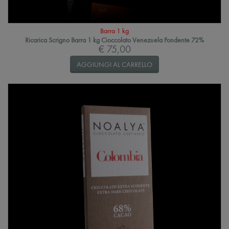
Barra 1 kg
Ricarica Scrigno Barra 1 kg Cioccolato Venezuela Fondente 72%
€ 75,00
AGGIUNGI AL CARRELLO