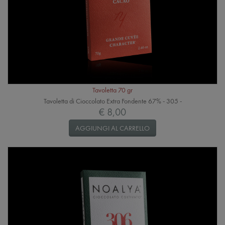
Tavoletta 70 gr
Tavoletta di Cioccolato Extra Fondente 67% - 305 -
€ 8,00
AGGIUNGI AL CARRELLO