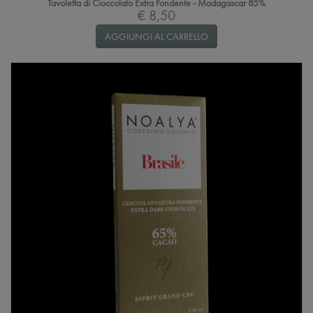
Tavoletta di Cioccolato Extra Fondente - Madagascar 85%
€ 8,50
AGGIUNGI AL CARRELLO