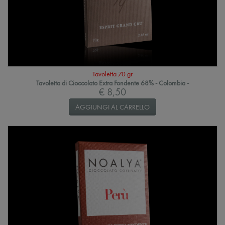
Tavoletta 70 gr
Tavoletta di Cioccolato Extra Fondente 68% - Colombia -
€ 8,50
AGGIUNGI AL CARRELLO