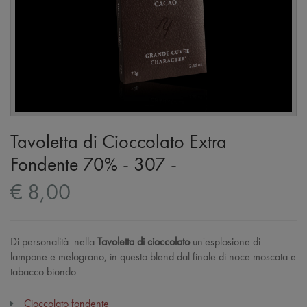
Tavoletta di Cioccolato Extra
Fondente 70% - 307 -
€ 8,00
Di personalità: nella
Tavoletta di cioccolato
un'esplosione di
lampone e melograno, in questo blend dal finale di noce moscata e
tabacco biondo.
Cioccolato fondente