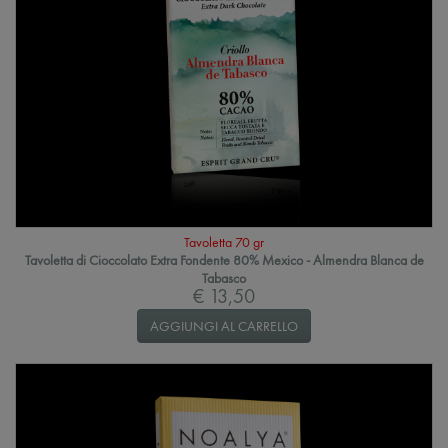
Tavoletta 70 gr
Tavoletta di Cioccolato Extra Fondente 80% Mexico - Almendra Blanca de
Tabasco
€ 13,50
AGGIUNGI AL CARRELLO