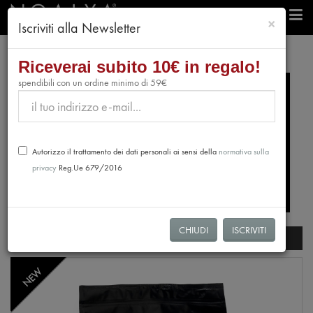
chiudi
×
Iscriviti alla Newsletter
Riceverai subito 10€ in regalo!
spendibili con un ordine minimo di 59€
Autorizzo il trattamento dei dati personali ai sensi della
normativa sulla
privacy
Reg.Ue 679/2016
CHIUDI
ISCRIVITI
Search filters
NEW