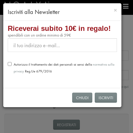
chiudi
×
Iscriviti alla Newsletter
Riceverai subito 10€ in regalo!
Login - Accedi
spendibili con un ordine minimo di 59€
E-mail
*
Autorizzo il trattamento dei dati personali ai sensi della
normativa sulla
Password
*
privacy
Reg.Ue 679/2016
Hai dimenticato la tua password? Clicca qui
ACCEDI
CHIUDI
ISCRIVITI
Crea un nuovo account giornalista
REGISTRATI