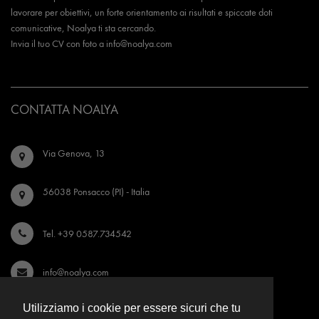
lavorare per obiettivi, un forte orientamento ai risultati e spiccate doti
comunicative, Noalya ti sta cercando.
Invia il tuo CV con foto a
info@noalya.com
CONTATTA NOALYA
Via Genova, 13
56038 Ponsacco (PI) - Italia
Tel. +39 0587.734542
info@noalya.com
Utilizziamo i cookie per essere sicuri che tu
Seguici su Instagram